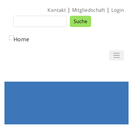
Direkt zum Inhalt
|
|
Kontakt
Mitgliedschaft
Login
Suche
Suche