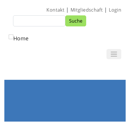
Direkt zum Inhalt
|
|
Kontakt
Mitgliedschaft
Login
Suche
Suche