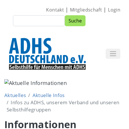
Direkt zum Inhalt
|
|
Kontakt
Mitgliedschaft
Login
Suche
Suche
Image
Aktuelles
Aktuelle Infos
Infos zu ADHS, unserem Verband und unseren
Selbsthilfegruppen
Informationen