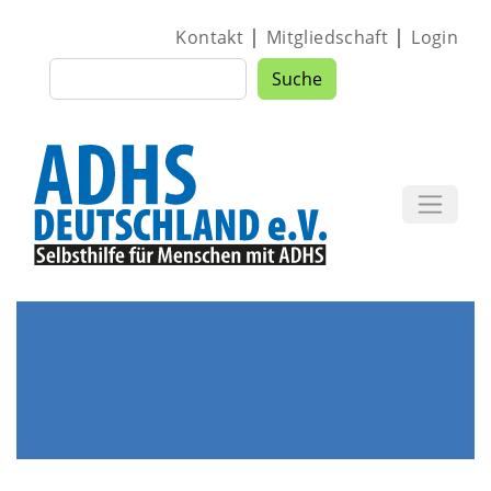
Direkt zum Inhalt
|
|
Kontakt
Mitgliedschaft
Login
Suche
Suche