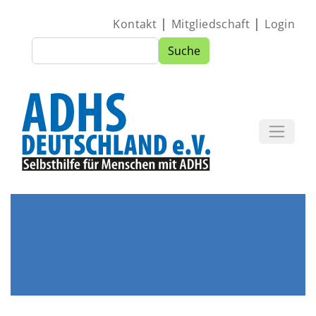
Direkt zum Inhalt
|
|
Kontakt
Mitgliedschaft
Login
Suche
Suche