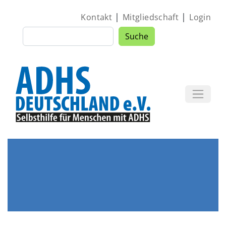
Direkt zum Inhalt
|
|
Kontakt
Mitgliedschaft
Login
Suche
Suche