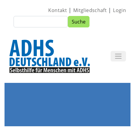
Direkt zum Inhalt
|
|
Kontakt
Mitgliedschaft
Login
Suche
Suche