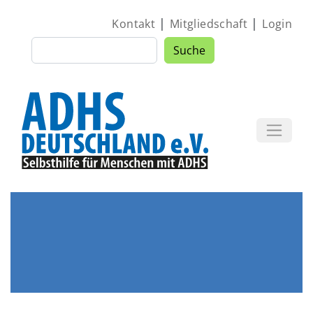
Direkt zum Inhalt
|
|
Kontakt
Mitgliedschaft
Login
Suche
Suche