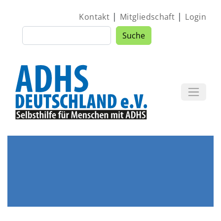
Direkt zum Inhalt
|
|
Kontakt
Mitgliedschaft
Login
Suche
Suche