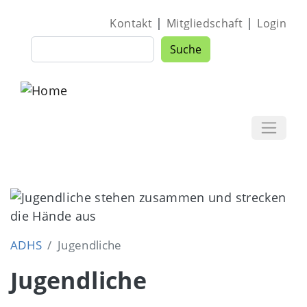
Direkt zum Inhalt
|
|
Kontakt
Mitgliedschaft
Login
Suche
Suche
Image
ADHS
Jugendliche
Jugendliche