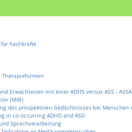
für Fachkräfte
r Therapieformen
n und Erwachsenen mit einer ADHS versus ASS - ASS
tion (MIB)
rung des prospektiven Gedächtnisses bei Menschen
ing in co-occurring ADHD and ASD
 und Sprachverarbeitung
ur Teilnahme an Medikamentenstudien