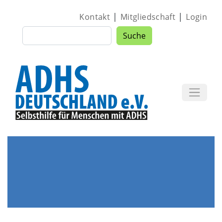
Direkt zum Inhalt
|
|
Kontakt
Mitgliedschaft
Login
Suche
Suche