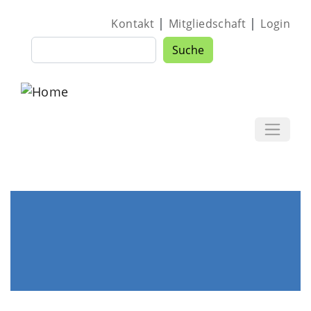
Direkt zum Inhalt
|
|
Kontakt
Mitgliedschaft
Login
Suche
Suche