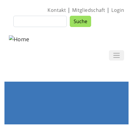
Direkt zum Inhalt
|
|
Kontakt
Mitgliedschaft
Login
Suche
Suche