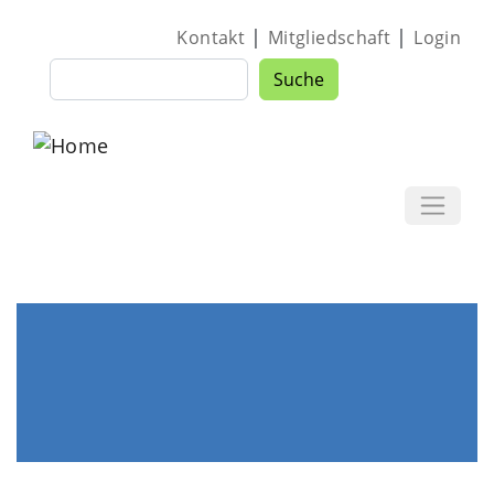
Direkt zum Inhalt
|
|
Kontakt
Mitgliedschaft
Login
Suche
Suche