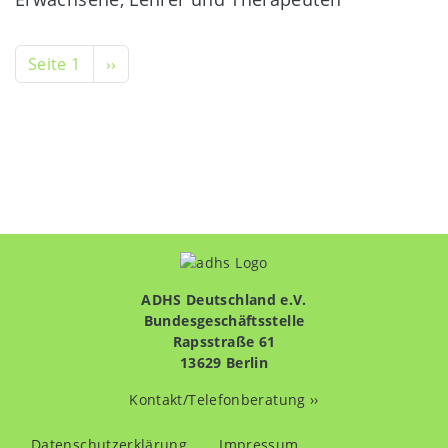
Seitennummerierung
Nächste Seite
Seite 1
››
ADHS Deutschland e.V.
Bundesgeschäftsstelle
Rapsstraße 61
13629 Berlin
Kontakt/Telefonberatung ››
Fußzeilenmenü
Datenschutzerklärung
Impressum