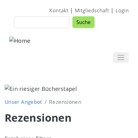
Direkt zum Inhalt
|
|
Kontakt
Mitgliedschaft
Login
Suche
Suche
Image
Unser Angebot
Rezensionen
Rezensionen