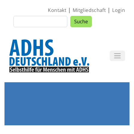
Direkt zum Inhalt
|
|
Kontakt
Mitgliedschaft
Login
Suche
Suche