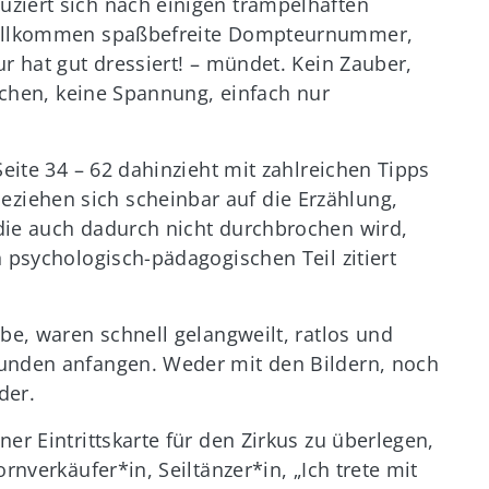
ziert sich nach einigen trampelhaften
 vollkommen spaßbefreite Dompteurnummer,
r hat gut dressiert! – mündet. Kein Zauber,
Lachen, keine Spannung, einfach nur
Seite 34 – 62 dahinzieht mit zahlreichen Tipps
iehen sich scheinbar auf die Erzählung,
die auch dadurch nicht durchbrochen wird,
n psychologisch-pädagogischen Teil zitiert
be, waren schnell gelangweilt, ratlos und
eunden anfangen. Weder mit den Bildern, noch
der.
er Eintrittskarte für den Zirkus zu überlegen,
rnverkäufer*in, Seiltänzer*in, „Ich trete mit