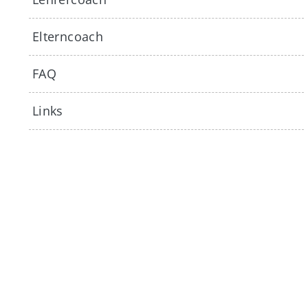
Elterncoach
FAQ
Links