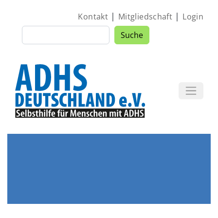
Direkt zum Inhalt
|
|
Kontakt
Mitgliedschaft
Login
Suche
Suche