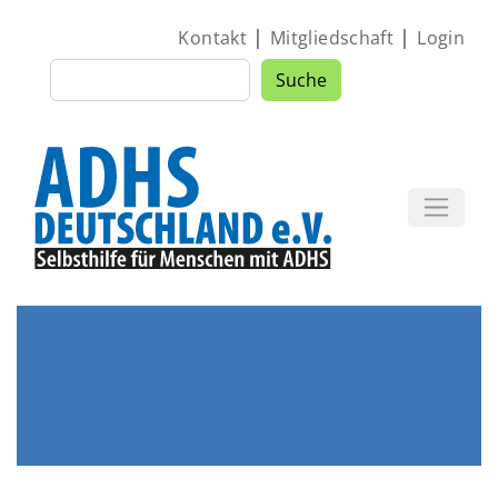
Direkt zum Inhalt
|
|
Kontakt
Mitgliedschaft
Login
Suche
Suche