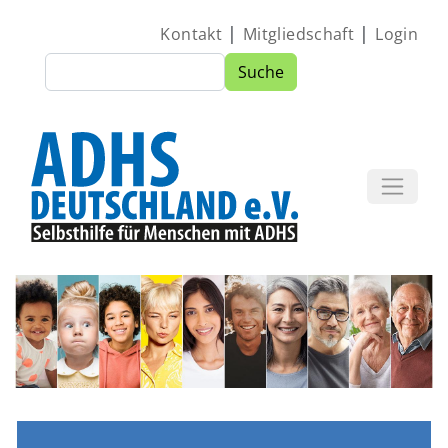
Direkt zum Inhalt
|
|
Kontakt
Mitgliedschaft
Login
Suche
Suche
Image