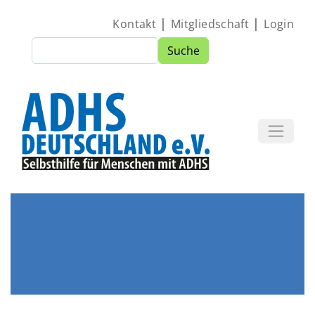
Direkt zum Inhalt
|
|
Kontakt
Mitgliedschaft
Login
Suche
Suche