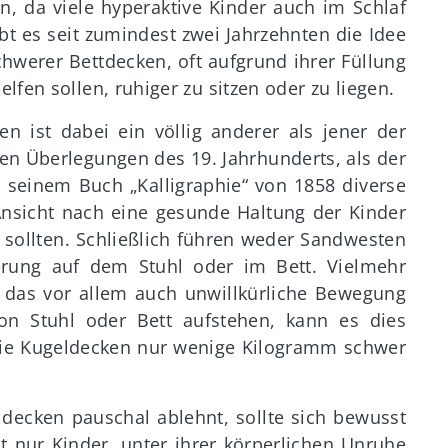
, da viele hyperaktive Kinder auch im Schlaf
t es seit zumindest zwei Jahrzehnten die Idee
hwerer Bettdecken, oft aufgrund ihrer Füllung
fen sollen, ruhiger zu sitzen oder zu liegen.
n ist dabei ein völlig anderer als jener der
hen Überlegungen des 19. Jahrhunderts, als der
in seinem Buch „Kalligraphie“ von 1858 diverse
 Ansicht nach eine gesunde Haltung der Kinder
 sollten. Schließlich führen weder Sandwesten
ierung auf dem Stuhl oder im Bett. Vielmehr
 das vor allem auch unwillkürliche Bewegung
von Stuhl oder Bett aufstehen, kann es dies
 die Kugeldecken nur wenige Kilogramm schwer
decken pauschal ablehnt, sollte sich bewusst
t nur Kinder, unter ihrer körperlichen Unruhe