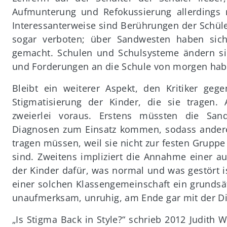
Aufmunterung und Refokussierung allerdings 
Interessanterweise sind Berührungen der Schül
sogar verboten; über Sandwesten haben sic
gemacht. Schulen und Schulsysteme ändern si
und Forderungen an die Schule von morgen habe
Bleibt ein weiterer Aspekt, den Kritiker geg
Stigmatisierung der Kinder, die sie tragen. 
zweierlei voraus. Erstens müssten die Sa
Diagnosen zum Einsatz kommen, sodass andere
tragen müssen, weil sie nicht zur festen Grupp
sind. Zweitens impliziert die Annahme einer a
der Kinder dafür, was normal und was gestört i
einer solchen Klassengemeinschaft ein grundsät
unaufmerksam, unruhig, am Ende gar mit der D
„Is Stigma Back in Style?“ schrieb 2012 Judit