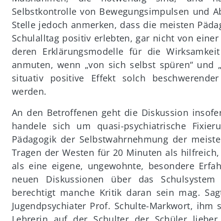
Selbstkontrolle von Bewegungsimpulsen und Ab
Stelle jedoch anmerken, dass die meisten Päd
Schulalltag positiv erlebten, gar nicht von ei
deren Erklärungsmodelle für die Wirksamkei
anmuten, wenn „von sich selbst spüren“ und „
situativ positive Effekt solch beschwerender
werden.
An den Betroffenen geht die Diskussion insofer
handele sich um quasi-psychiatrische Fixie
Pädagogik der Selbstwahrnehmung der meisten 
Tragen der Westen für 20 Minuten als hilfreic
als eine eigene, ungewohnte, besondere Erfa
neuen Diskussionen über das Schulsystem 
berechtigt manche Kritik daran sein mag. Sa
Jugendpsychiater Prof. Schulte-Markwort, ihm 
Lehrerin auf der Schulter der Schüler lieber