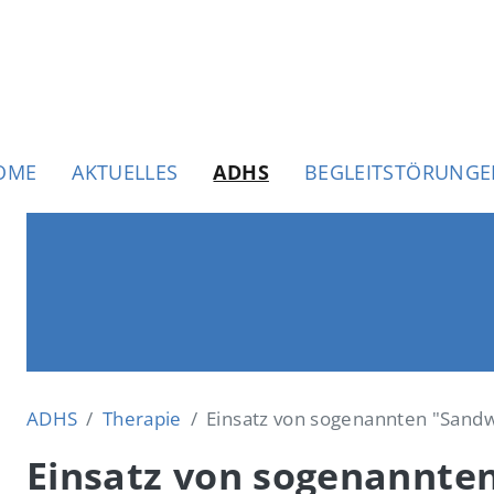
uptnavigation
OME
AKTUELLES
ADHS
BEGLEITSTÖRUNG
ADHS
Therapie
Einsatz von sogenannten "Sand
Einsatz von sogenannte