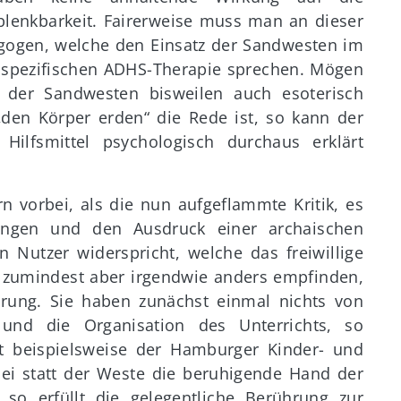
lenkbarkeit. Fairerweise muss man an dieser
agogen, welche den Einsatz der Sandwesten im
ner spezifischen ADHS-Therapie sprechen. Mögen
t der Sandwesten bisweilen auch esoterisch
den Körper erden“ die Rede ist, so kann der
 Hilfsmittel psychologisch durchaus erklärt
n vorbei, als die nun aufgeflammte Kritik, es
rungen und den Ausdruck einer archaischen
Nutzer widerspricht, welche das freiwillige
h, zumindest aber irgendwie anders empfinden,
hrung. Sie haben zunächst einmal nichts von
und die Organisation des Unterrichts, so
gt beispielsweise der Hamburger Kinder- und
sei statt der Weste die beruhigende Hand der
, so erfüllt die gelegentliche Berührung zur