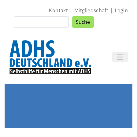
Direkt zum Inhalt
|
|
Kontakt
Mitgliedschaft
Login
Suche
Suche