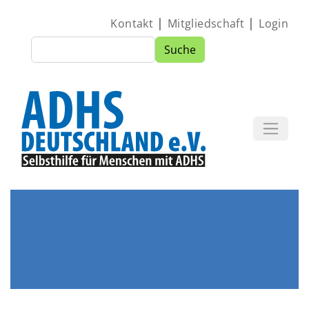
Direkt zum Inhalt
|
|
Kontakt
Mitgliedschaft
Login
Suche
Suche