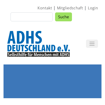
Direkt zum Inhalt
|
|
Kontakt
Mitgliedschaft
Login
Suche
Suche