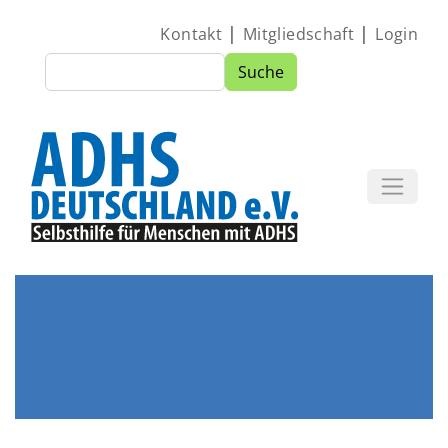
Direkt zum Inhalt
|
|
Kontakt
Mitgliedschaft
Login
Suche
Suche