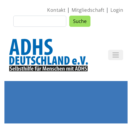
Direkt zum Inhalt
|
|
Kontakt
Mitgliedschaft
Login
Suche
Suche