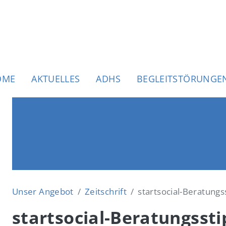
uptnavigation
OME
AKTUELLES
ADHS
BEGLEITSTÖRUNGE
Unser Angebot
Zeitschrift
startsocial-Beratung
startsocial-Beratungsst