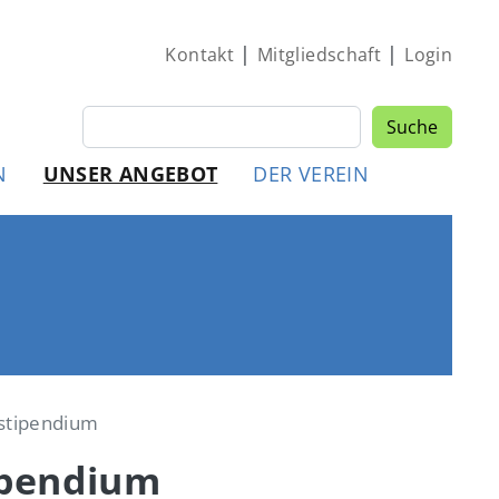
|
|
Kontakt
Mitgliedschaft
Login
Suche
Suche
MEN
N
UNSER ANGEBOT
DER VEREIN
sstipendium
ipendium