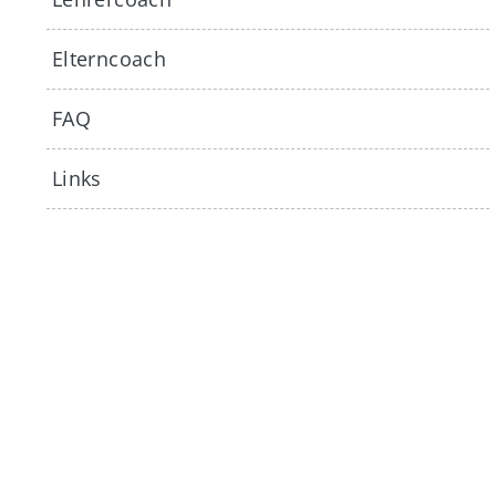
Elterncoach
FAQ
Links