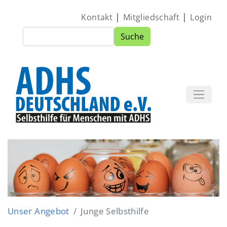
Direkt zum Inhalt
|
|
Kontakt
Mitgliedschaft
Login
Suche
Suche
Image
Unser Angebot
Junge Selbsthilfe