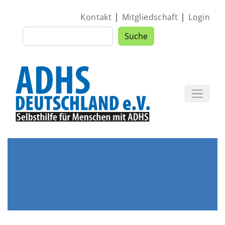
Direkt zum Inhalt
|
|
Kontakt
Mitgliedschaft
Login
Suche
Suche