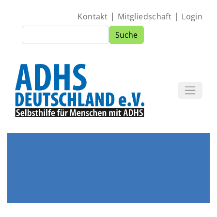
Direkt zum Inhalt
|
|
Kontakt
Mitgliedschaft
Login
Suche
Suche