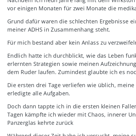
Nachdem ich neun Jahre lang mit dem Wirkstoff
vor einigen Monaten für zwei Monate die medi
Grund dafür waren die schlechten Ergebnisse ei
meiner ADHS in Zusammenhang steht.
Für mich bestand aber kein Anlass zu verzweife
Endlich hatte ich durchblickt, wie das Leben fu
erlernten Strategien sowie meinen Aufzeichnung
dem Ruder laufen. Zumindest glaubte ich es noc
Die ersten drei Tage verliefen wie üblich, mein
erledigte alle Aufgaben.
Doch dann tappte ich in die ersten kleinen Fall
Tagen kämpfte ich wieder mit Chaos, innerer Un
Panzerglas kehrte zurück
Während dieser Zeit habe ich versucht, meine s