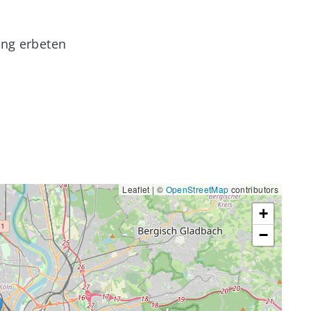
ung erbeten
Leaflet | ©
OpenStreetMap
contributors
+
−