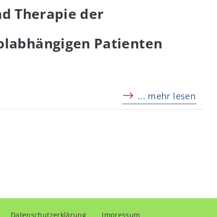
nd Therapie der
olabhängigen Patienten
... mehr lesen
Fußzeilenmenü
Datenschutzerklärung
Impressum