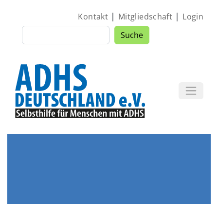
Direkt zum Inhalt
|
|
Kontakt
Mitgliedschaft
Login
Suche
Suche