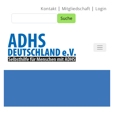
Direkt zum Inhalt
|
|
Kontakt
Mitgliedschaft
Login
Suche
Suche