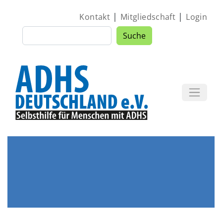
Direkt zum Inhalt
|
|
Kontakt
Mitgliedschaft
Login
Suche
Suche