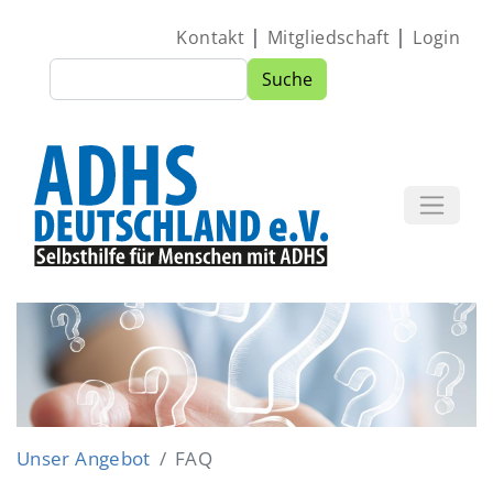
Direkt zum Inhalt
|
|
Kontakt
Mitgliedschaft
Login
Suche
Suche
Image
Unser Angebot
FAQ