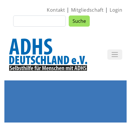
Direkt zum Inhalt
|
|
Kontakt
Mitgliedschaft
Login
Suche
Suche