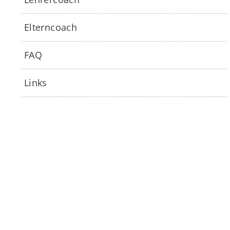
Elterncoach
FAQ
Links