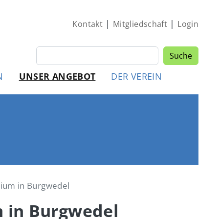
|
|
Kontakt
Mitgliedschaft
Login
Suche
Suche
MEN
N
UNSER ANGEBOT
DER VEREIN
sium in Burgwedel
m in Burgwedel