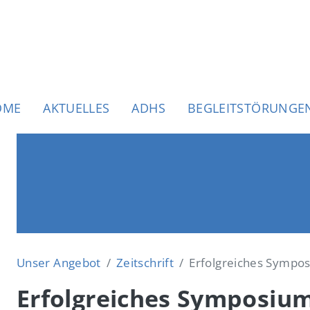
uptnavigation
OME
AKTUELLES
ADHS
BEGLEITSTÖRUNGE
Unser Angebot
Zeitschrift
Erfolgreiches Sympo
Erfolgreiches Symposiu