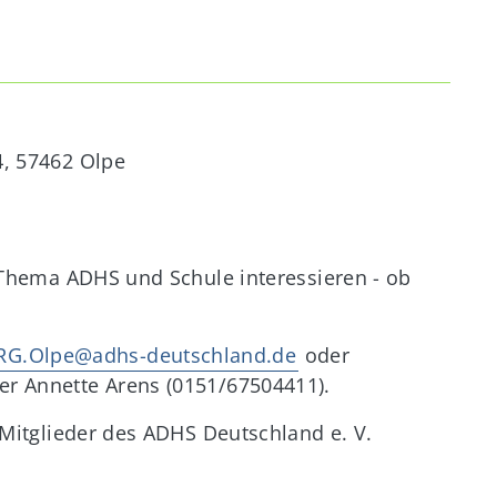
4, 57462 Olpe
as Thema ADHS und Schule interessieren - ob
RG.Olpe@adhs-deutschland.de
oder
der Annette Arens (0151/67504411).
r Mitglieder des ADHS Deutschland e. V.