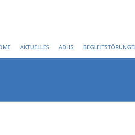
uptnavigation
OME
AKTUELLES
ADHS
BEGLEITSTÖRUNG