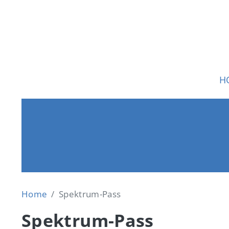
Direkt zum Inhalt
Ha
H
Home
Spektrum-Pass
Spektrum-Pass