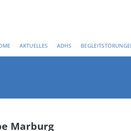
uptnavigation
OME
AKTUELLES
ADHS
BEGLEITSTÖRUNG
pe Marburg